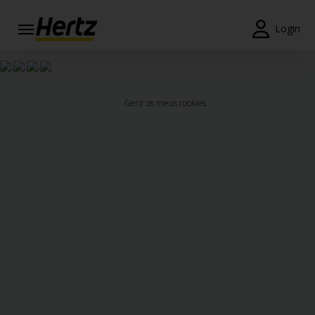
Login
Reservas
Modificar/Cancelar
Gerir os meus cookies
Estações
Campanhas
Join /
Gold
Overview
PT/PT
Ajuda