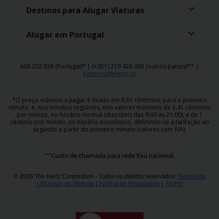
Campanhas
Destinos para Alugar Viaturas
Lojas
Alugar em Portugal
Hertz
Gold+
808 202 038 (Portugal)* | (+351) 219 426 385 (outros países)** |
Reservas@Hertz.pt
*O preço máximo a pagar é fixado em 8,61 cêntimos, para o primeiro
minuto, e, nos minutos seguintes, nos valores máximos de 3,41 cêntimos
por minuto, no horário normal (dias úteis das 9:00 às 21:00), e de 1
cêntimo por minuto, no horário económico, definindo-se a tarifação ao
segundo a partir do primeiro minuto (valores com IVA).
**Custo de chamada para rede fixa nacional.
© 2026 The Hertz Corporation - Todos os direitos reservados.
Termos de
Utilização do Website
|
Política de Privacidade
|
RGPD