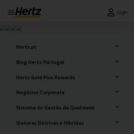
Login
Reservas
Modificar/Cancelar
Hertz.pt
Estações
Blog Hertz Portugal
Campanhas
Hertz Gold Plus Rewards
Join /
Gold
Overview
Negócios Corporate
PT/PT
Sistema de Gestão da Qualidade
Viaturas Elétricas e Híbridas
Ajuda