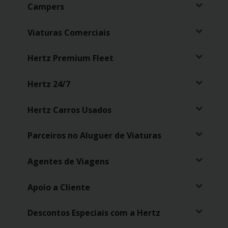
Campers
Carrinhas
Viaturas Comerciais
Carros
Elétricos
Hertz Premium Fleet
Carros
Hertz 24/7
Premium
Hertz Carros Usados
Produtos
e
Serviços
Parceiros no Aluguer de Viaturas
Agentes de Viagens
Campers
Apoio a Cliente
Alugueres
Mensais
Descontos Especiais com a Hertz