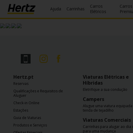
Carros
Carros
Ajuda
Carrinhas
Elétricos
Premi
Reservas
Modificar/Cancelar
Estações
Campanhas
Hertz.pt
Viaturas Elétricas e
Join /
Híbridas
Reservas
Gold
Eletrifique a sua condução
Overview
Qualificações e Requisitos de
Aluguer
Campers
Check-in Online
PT/PT
Alugue uma viatura equipad
Estações
tenda de tejadilho
Guia de Viaturas
Viaturas Comerciais
Ajuda
Produtos e Serviços
Carrinhas para alugar ao dia 
para uma mudança
Ofertas Especiais