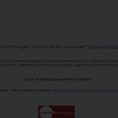
202 038 (Portugal)* | (+351) 219 426 385 (outros países)** |
Reservas@Hertz.p
o, e, nos minutos seguintes, nos valores máximos de 3,41 cêntimos por minuto,
económico, definindo-se a tarifação ao segundo a partir do primeiro minuto (v
**Custo de chamada para rede fixa nacional.
ation - Todos os direitos reservados.
Termos de Utilização do Website
|
Política d