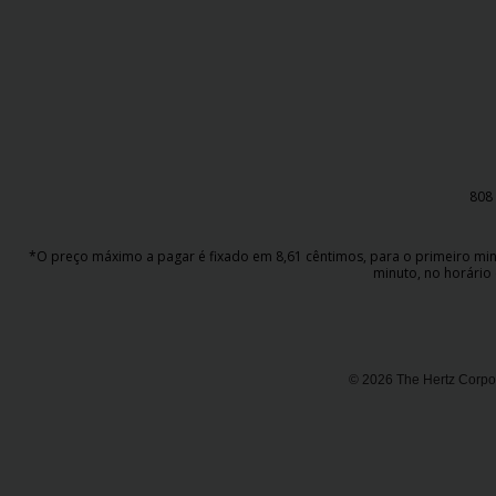
Campanhas
Lojas
Hertz
Gold+
808 
*O preço máximo a pagar é fixado em 8,61 cêntimos, para o primeiro minut
minuto, no horário 
© 2026 The Hertz Corpor