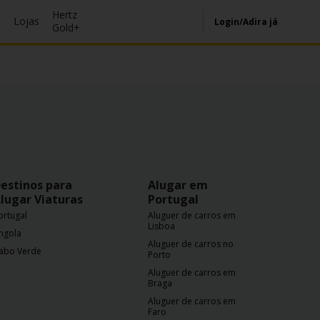
Hertz
s
Lojas
Login/Adira já
Gold+
estinos para
Alugar em
lugar Viaturas
Portugal
ortugal
Aluguer de carros em
Lisboa
ngola
Aluguer de carros no
abo Verde
Porto
Aluguer de carros em
Braga
Aluguer de carros em
Faro