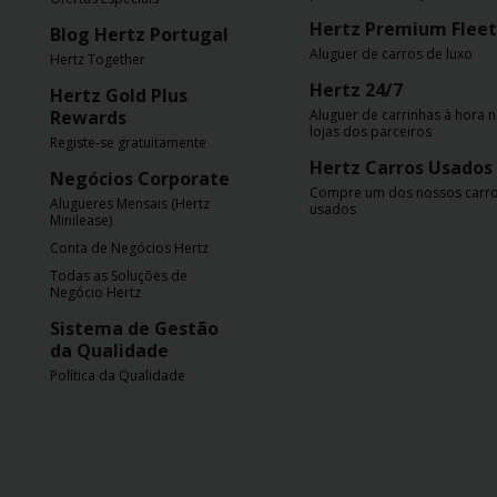
Carrinhas
Hertz Premium Fleet
Blog Hertz Portugal
Aluguer de carros de luxo
Hertz Together
Carros
Hertz 24/7
Hertz Gold Plus
Elétricos
Rewards
Aluguer de carrinhas à hora 
lojas dos parceiros
Registe-se gratuitamente
Carros
Hertz Carros Usados
Negócios Corporate
Premium
Compre um dos nossos carr
Alugueres Mensais (Hertz
usados
Minilease)
Produtos
Conta de Negócios Hertz
e
Todas as Soluções de
Serviços
Negócio Hertz
Sistema de Gestão
da Qualidade
Campers
Política da Qualidade
Alugueres
Mensais