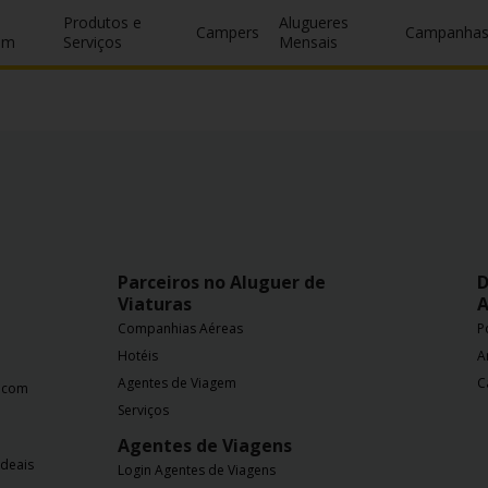
Produtos e
Alugueres
Campers
Campanha
um
Serviços
Mensais
Parceiros no Aluguer de
D
Viaturas
A
Companhias Aéreas
P
Hotéis
A
Agentes de Viagem
C
a com
Serviços
Agentes de Viagens
ideais
Login Agentes de Viagens