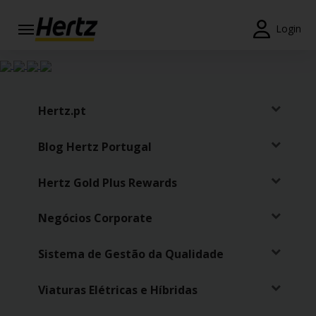
Login
Reservas
Modificar/Cancelar
Hertz.pt
Estações
Blog Hertz Portugal
Campanhas
Hertz Gold Plus Rewards
Join /
Gold
Overview
Negócios Corporate
PT/PT
Sistema de Gestão da Qualidade
Viaturas Elétricas e Híbridas
Ajuda