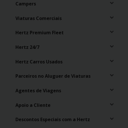
Campers
Carrinhas
Viaturas Comerciais
Carros
Elétricos
Hertz Premium Fleet
Carros
Hertz 24/7
Premium
Hertz Carros Usados
Produtos
e
Serviços
Parceiros no Aluguer de Viaturas
Agentes de Viagens
Campers
Apoio a Cliente
Alugueres
Mensais
Descontos Especiais com a Hertz