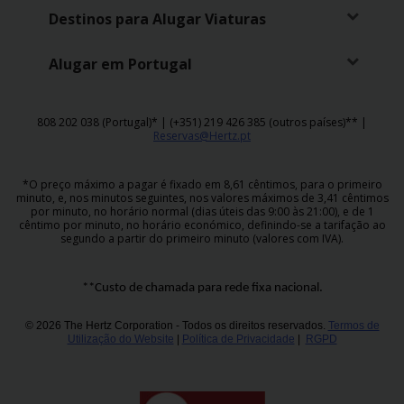
Campanhas
Destinos para Alugar Viaturas
Lojas
Alugar em Portugal
Hertz
Gold+
808 202 038 (Portugal)* | (+351) 219 426 385 (outros países)** |
Reservas@Hertz.pt
*O preço máximo a pagar é fixado em 8,61 cêntimos, para o primeiro
minuto, e, nos minutos seguintes, nos valores máximos de 3,41 cêntimos
por minuto, no horário normal (dias úteis das 9:00 às 21:00), e de 1
cêntimo por minuto, no horário económico, definindo-se a tarifação ao
segundo a partir do primeiro minuto (valores com IVA).
**Custo de chamada para rede fixa nacional.
© 2026 The Hertz Corporation - Todos os direitos reservados.
Termos de
Utilização do Website
|
Política de Privacidade
|
RGPD