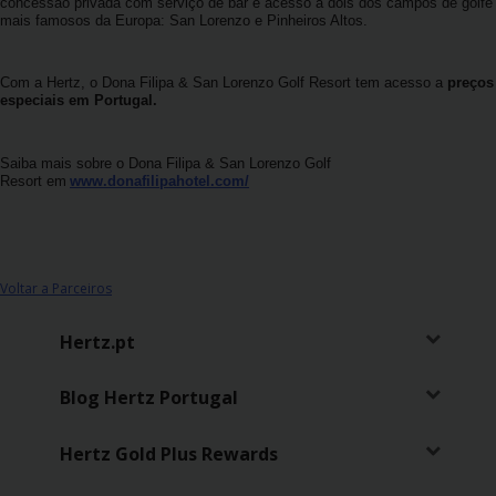
concessão privada com serviço de bar e acesso a dois dos campos de golfe
Carrinhas
mais famosos da Europa: San Lorenzo e Pinheiros Altos.
Carros
Com a Hertz, o Dona Filipa & San Lorenzo Golf Resort tem acesso a
preços
Elétricos
especiais em
Portugal.
Carros
Saiba mais sobre o Dona Filipa & San Lorenzo Golf
Resort em
www.donafilipahotel.com/
Premium
Produtos
e
Serviços
Voltar a Parceiros
Hertz.pt
Campers
Blog Hertz Portugal
Alugueres
Mensais
Hertz Gold Plus Rewards