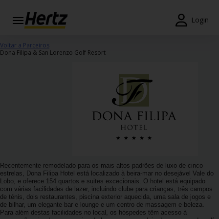
Login
Reservas
Voltar a Parceiros
Dona Filipa & San Lorenzo Golf Resort
Modificar/Cancelar
Estações
Campanhas
Join /
Gold
Overview
Recentemente remodelado para os mais altos padrões de luxo de cinco
PT/PT
estrelas, Dona Filipa Hotel está localizado à beira-mar no desejável Vale do
Lobo, e oferece 154 quartos e suites excecionais. O hotel está equipado
com várias facilidades de lazer, incluindo clube para crianças, três campos
de ténis, dois restaurantes, piscina exterior aquecida, uma sala de jogos e
Ajuda
de bilhar, um elegante bar e lounge e um centro de massagem e beleza.
Para além destas facilidades no local, os hóspedes têm acesso à