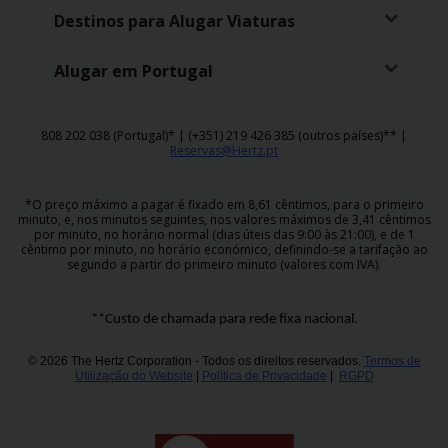
Campanhas
Destinos para Alugar Viaturas
Lojas
Alugar em Portugal
Hertz
Gold+
808 202 038 (Portugal)* | (+351) 219 426 385 (outros países)** |
Reservas@Hertz.pt
*O preço máximo a pagar é fixado em 8,61 cêntimos, para o primeiro
minuto, e, nos minutos seguintes, nos valores máximos de 3,41 cêntimos
por minuto, no horário normal (dias úteis das 9:00 às 21:00), e de 1
cêntimo por minuto, no horário económico, definindo-se a tarifação ao
segundo a partir do primeiro minuto (valores com IVA).
**Custo de chamada para rede fixa nacional.
© 2026 The Hertz Corporation - Todos os direitos reservados.
Termos de
Utilização do Website
|
Política de Privacidade
|
RGPD