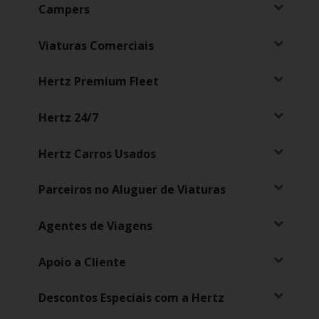
Campers
Carrinhas
Viaturas Comerciais
Carros
Elétricos
Hertz Premium Fleet
Carros
Hertz 24/7
Premium
Hertz Carros Usados
Produtos
e
Serviços
Parceiros no Aluguer de Viaturas
Agentes de Viagens
Campers
Apoio a Cliente
Alugueres
Mensais
Descontos Especiais com a Hertz