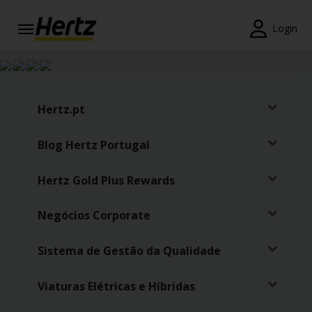
Login
Reservas
Modificar/Cancelar
Hertz.pt
Estações
Blog Hertz Portugal
Campanhas
Hertz Gold Plus Rewards
Join /
Gold
Overview
Negócios Corporate
PT/PT
Sistema de Gestão da Qualidade
Viaturas Elétricas e Híbridas
Ajuda