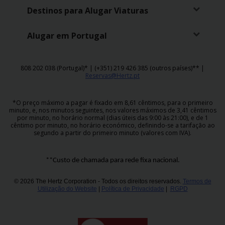
Campanhas
Destinos para Alugar Viaturas
Lojas
Alugar em Portugal
Hertz
Gold+
808 202 038 (Portugal)* | (+351) 219 426 385 (outros países)** |
Reservas@Hertz.pt
*O preço máximo a pagar é fixado em 8,61 cêntimos, para o primeiro
minuto, e, nos minutos seguintes, nos valores máximos de 3,41 cêntimos
por minuto, no horário normal (dias úteis das 9:00 às 21:00), e de 1
cêntimo por minuto, no horário económico, definindo-se a tarifação ao
segundo a partir do primeiro minuto (valores com IVA).
**Custo de chamada para rede fixa nacional.
© 2026 The Hertz Corporation - Todos os direitos reservados.
Termos de
Utilização do Website
|
Política de Privacidade
|
RGPD