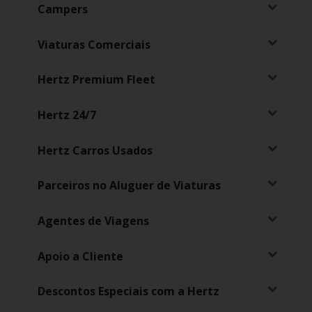
Campers
Carrinhas
Viaturas Comerciais
Carros
Elétricos
Hertz Premium Fleet
Carros
Hertz 24/7
Premium
Hertz Carros Usados
Produtos
e
Serviços
Parceiros no Aluguer de Viaturas
Agentes de Viagens
Campers
Apoio a Cliente
Alugueres
Mensais
Descontos Especiais com a Hertz