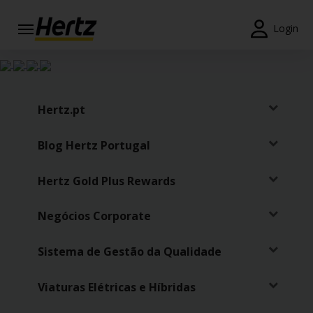
Login
Reservas
Modificar/Cancelar
Hertz.pt
Estações
Blog Hertz Portugal
Campanhas
Hertz Gold Plus Rewards
Join /
Gold
Overview
Negócios Corporate
PT/PT
Sistema de Gestão da Qualidade
Viaturas Elétricas e Híbridas
Ajuda