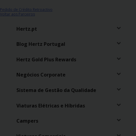
Carrinhas
Pedido de Crédito Retroactivo
Voltar aos Parceiros
Carros
Elétricos
Hertz.pt
Blog Hertz Portugal
Carros
Premium
Hertz Gold Plus Rewards
Produtos
e
Negócios Corporate
Serviços
Sistema de Gestão da Qualidade
Campers
Viaturas Elétricas e Híbridas
Alugueres
Mensais
Campers