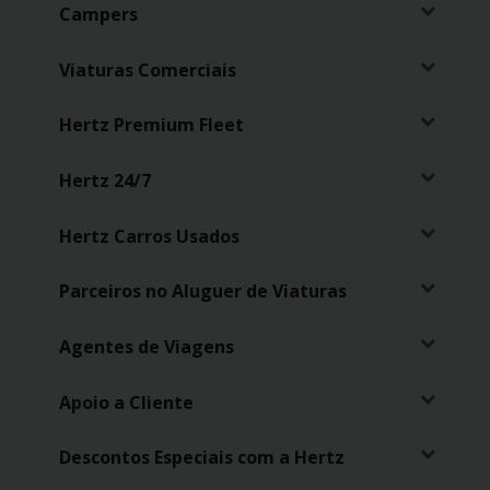
Campers
Carrinhas
Viaturas Comerciais
Carros
Elétricos
Hertz Premium Fleet
Carros
Hertz 24/7
Premium
Hertz Carros Usados
Produtos
e
Serviços
Parceiros no Aluguer de Viaturas
Agentes de Viagens
Campers
Apoio a Cliente
Alugueres
Mensais
Descontos Especiais com a Hertz