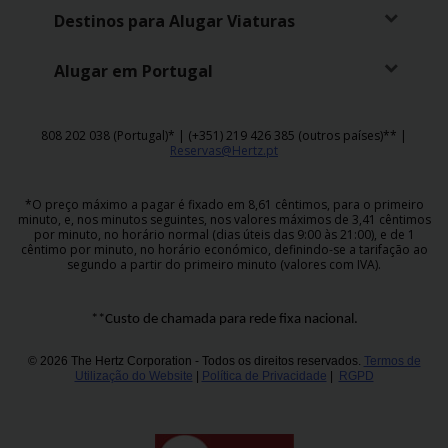
Campanhas
Destinos para Alugar Viaturas
Lojas
Alugar em Portugal
Hertz
Gold+
808 202 038 (Portugal)* | (+351) 219 426 385 (outros países)** |
Reservas@Hertz.pt
*O preço máximo a pagar é fixado em 8,61 cêntimos, para o primeiro
minuto, e, nos minutos seguintes, nos valores máximos de 3,41 cêntimos
por minuto, no horário normal (dias úteis das 9:00 às 21:00), e de 1
cêntimo por minuto, no horário económico, definindo-se a tarifação ao
segundo a partir do primeiro minuto (valores com IVA).
**Custo de chamada para rede fixa nacional.
© 2026 The Hertz Corporation - Todos os direitos reservados.
Termos de
Utilização do Website
|
Política de Privacidade
|
RGPD