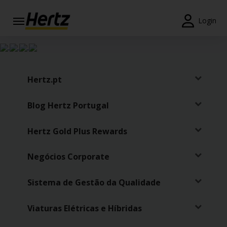
Login
Reservas
Modificar/Cancelar
Hertz.pt
Estações
Blog Hertz Portugal
Campanhas
Hertz Gold Plus Rewards
Join /
Gold
Overview
Negócios Corporate
PT/PT
Sistema de Gestão da Qualidade
Viaturas Elétricas e Híbridas
Ajuda