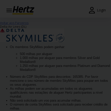
Login
Reservas
Voltar aos Parceiros
Delta Air Lines (DL)
Modificar/Cancelar
Estações
Os membros SkyMiles podem ganhar:
500 milhas por aluguer
Campanhas
1.000 milhas por aluguer para membros Silver and Gold
Medallion®
Join /
1.250 milhas por aluguer para membros Platinum and Diamond
Medallion®
Gold
Overview
Número do CDP SkyMiles para descontos: 165385. Por favor
mencione o seu número de membro SkyMiles para poupar em todos
os seus alugueres.
PT/PT
As milhas podem ser acumuladas em todos os alugueres
qualificáveis nas estações de aluguer Hertz participantes a nível
mundial.
Não será solicitado um voo para acumular milhas.
Ajuda
O número de conta SkyMiles será solicitado para receber crédito de
milhas.