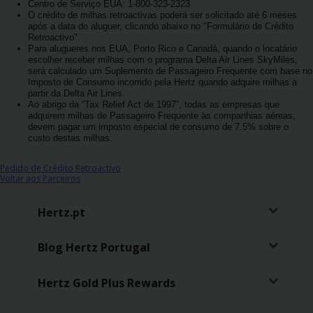
Centro de Serviço EUA: 1-800-323-2323
Carrinhas
O crédito de milhas retroactivas poderá ser solicitado até 6 meses
após a data do aluguer, clicando abaixo no "Formulário de Crédito
Retroactivo".
Carros
Para alugueres nos EUA, Porto Rico e Canadá, quando o locatário
escolher receber milhas com o programa Delta Air Lines SkyMiles,
Elétricos
será calculado um Suplemento de Passageiro Frequente com base no
Imposto de Consumo incorrido pela Hertz quando adquire milhas a
partir da Delta Air Lines.
Carros
Ao abrigo da “Tax Relief Act de 1997”, todas as empresas que
Premium
adquirem milhas de Passageiro Frequente às companhias aéreas,
devem pagar um imposto especial de consumo de 7.5% sobre o
custo destas milhas.
Produtos
e
Pedido de Crédito Retroactivo
Voltar aos Parceiros
Serviços
Hertz.pt
Campers
Blog Hertz Portugal
Alugueres
Mensais
Hertz Gold Plus Rewards