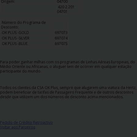
Origem:
04700
Carrinhas
420 2 201
04701
Carros
Número do Programa de
Desconto:
Elétricos
OK PLUS -GOLD
697073
OK PLUS -SILVER
697074
OK PLUS -BLUE
697075
Carros
Premium
Para poder ganhar milhas com os programas de Linhas Aéreas Europeias, do
Médio Oriente ou Africanas, o aluguer tem de ocorrer em qualquer estação
Produtos
participante do mundo.
e
Serviços
Todos os clientes da CSA OK Plus, sempre que alugarem uma viatura da Hertz,
podem beneficiar de tarifas de Passageiro Frequente e de outros descontos
Campers
desde que utilizem um dos números de desconto acima mencionados.
Alugueres
Mensais
Pedido de Crédito Retroactivo
Voltar aos Parceiros