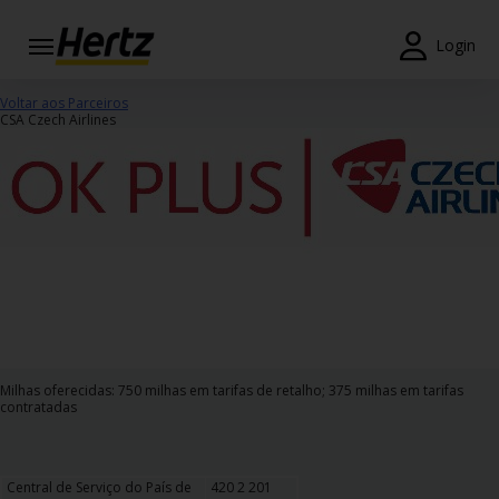
Login
Reservas
Voltar aos Parceiros
CSA Czech Airlines
Modificar/Cancelar
Estações
Campanhas
Join /
Gold
Overview
PT/PT
Milhas oferecidas: 750 milhas em tarifas de retalho; 375 milhas em tarifas
contratadas
Ajuda
Central de Serviço do País de
420 2 201