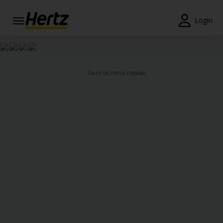
Login
Reservas
Modificar/Cancelar
Gerir os meus cookies
Estações
Campanhas
Join /
Gold
Overview
PT/PT
Ajuda