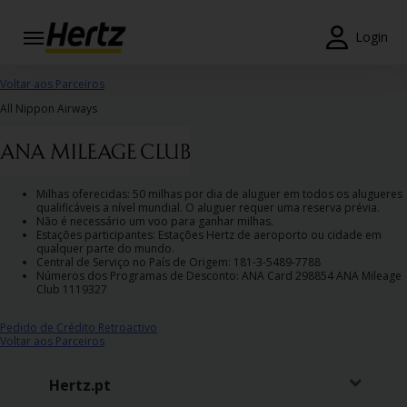
Login
Reservas
Voltar aos Parceiros
All Nippon Airways
Modificar/Cancelar
Estações
Milhas oferecidas: 50 milhas por dia de aluguer em todos os alugueres
Campanhas
qualificáveis a nível mundial. O aluguer requer uma reserva prévia.
Não é necessário um voo para ganhar milhas.
Estações participantes: Estações Hertz de aeroporto ou cidade em
Join /
qualquer parte do mundo.
Gold
Central de Serviço no País de Origem: 181-3-5489-7788
Overview
Números dos Programas de Desconto: ANA Card 298854 ANA Mileage
Club 1119327
PT/PT
Pedido de Crédito Retroactivo
Voltar aos Parceiros
Ajuda
Hertz.pt