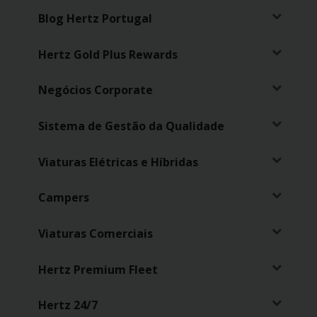
Carrinhas
Blog Hertz Portugal
Carros
Hertz Gold Plus Rewards
Elétricos
Negócios Corporate
Carros
Premium
Sistema de Gestão da Qualidade
Produtos
Viaturas Elétricas e Híbridas
e
Serviços
Campers
Campers
Viaturas Comerciais
Alugueres
Hertz Premium Fleet
Mensais
Hertz 24/7